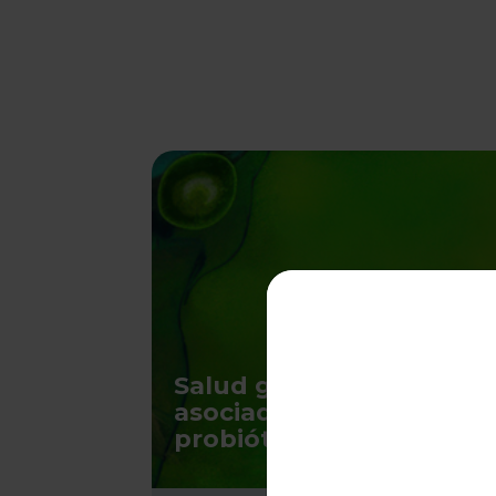
Salud gastrointestinal y
asociada a antibióticos.
probióticas BB-12® y LA