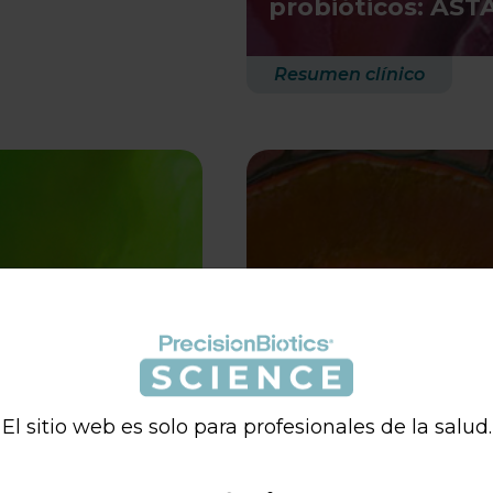
probióticos: AS
Resumen clínico
 diarrea
 Cepas
Resumen de evide
El sitio web es solo para profesionales de la salud.
-5®
inmunológica y L