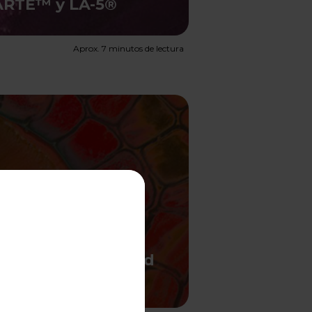
TARTE™ y LA-5®
Aprox. 7 minutos de lectura
ncia clínica: Salud
. CASEI 431®