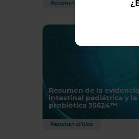
¿E
Resumen clínico
Resumen de la evidencia 
intestinal pediátrica y l
probiótica 35624™
Resumen clínico