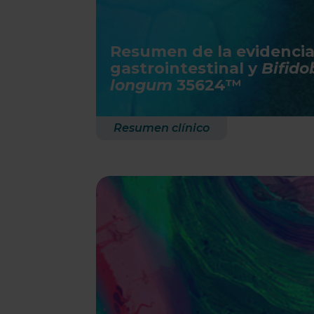
Resumen de la evidencia 
gastrointestinal y
Bifid
longum
35624™
Resumen clínico