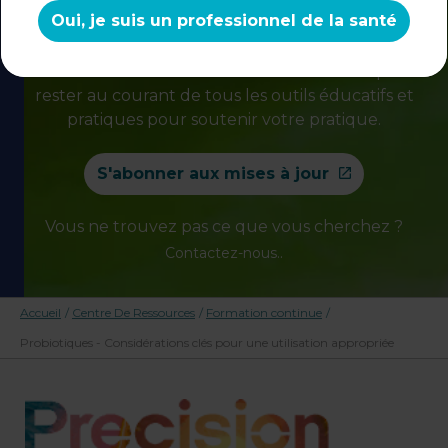
Oui, je suis un professionnel de la santé
éducatifs de qualité pour vous.
N'hésitez pas à revenir bientôt.
Abonnez-vous à notre lettre d'information pour
rester au courant de tous les outils éducatifs et
pratiques pour soutenir votre pratique.
S'abonner aux mises à jour
Vous ne trouvez pas ce que vous cherchez ?
.
Contactez-nous.
Accueil
/
Centre De Ressources
/
Formation continue
/
Probiotiques - Considérations clés pour une utilisation appropriée