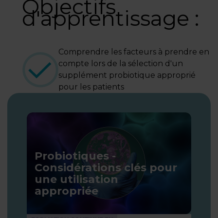
Objectifs
d'apprentissage :
CONNEXION
Comprendre les facteurs à prendre en
compte lors de la sélection d'un
supplément probiotique approprié
pour les patients
Probiotiques -
Considérations clés pour
une utilisation
appropriée