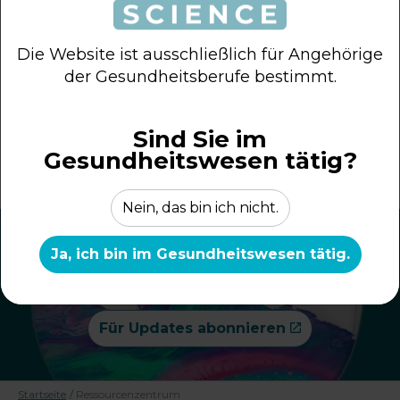
Interventionen im
Darmmanagement Tatenda
Maruna ACP RN, Leitende
Die Website ist ausschließlich für Angehörige
Biofeedback-Therapeutin,
der Gesundheitsberufe bestimmt.
ST Marks Hospital London
Sind Sie im
Reflexion des HCP
Gesundheitswesen tätig?
Nein, das bin ich nicht.
Abonnieren Sie unseren Newsletter
Ja, ich bin im Gesundheitswesen tätig.
für medizinisches Fachpersonal
Für Updates abonnieren
Startseite
/
Ressourcenzentrum