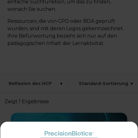
einfache Suchfunktion, um das zu finden,
wonach Sie suchen.
Anmeldung
Ressourcen, die von CPD oder BDA geprüft
wurden, sind mit deren Logos gekennzeichnet.
Ihre Befürwortung bezieht sich nur auf den
pädagogischen Inhalt der Lernaktivität.
Zeigt 1 Ergebnisse
Klinische Betrachtungen zu
unterstützenden