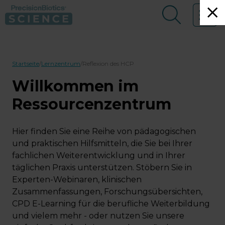
Skip to main content
Menü
Über uns
Startseite
/
Lernzentrum
/
Reflexion des HCP
Ressourcen zentrum
Willkommen im
Forschungs möglichkeiten
Ressourcenzentrum
Veranstaltungen
Hier finden Sie eine Reihe von pädagogischen
und praktischen Hilfsmitteln, die Sie bei Ihrer
Kontakt
fachlichen Weiterentwicklung und in Ihrer
täglichen Praxis unterstützen. Stöbern Sie in
Buchen Sie ein Expertengespräch
Experten-Webinaren, klinischen
Zusammenfassungen, Forschungsübersichten,
CPD E-Learning für die berufliche Weiterbildung
und vielem mehr - oder nutzen Sie unsere
Registrierung